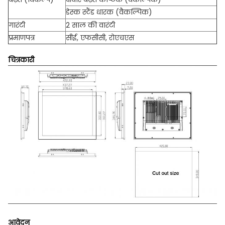
डेस्क स्टैंड धारक (वैकल्पिक)
गारंटी
2 साल की वारंटी
प्रमाणपत्र
सीई, एफसीसी, रोएचएस
चित्रकारी
आवेदन