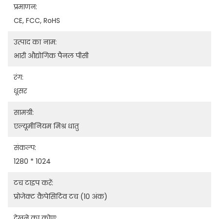
प्रमाणन:
CE, FCC, RoHS
उत्पाद का नाम:
भारी औद्योगिक पैनल पीसी
रंग:
धूसर
सामग्री:
एल्यूमीनियम मिश्र धातु
संकल्प:
1280 * 1024
टच टाइप करें:
प्रोजेक्ट कैपेसिटिव टच (10 अंक)
देखने का कोण: