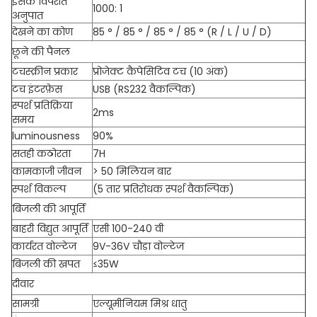
इसके विपरीत
1000: 1
अनुपात
देखने का कोण
85 ° / 85 ° / 85 ° / 85 ° (R / L / U / D)
छूने की पैनल
टचस्क्रीन प्रकार
प्रोजेक्ट कैपेसिटिव टच (10 अंक)
टच इंटरफ़ेस
USB (RS232 वैकल्पिक)
स्पर्श प्रतिक्रिया
2ms
समय
luminousness
90%
सतही कठोरता
7H
कामकाजी जीवन
> 50 मिलियन बार
स्पर्श विकल्प
(5 तार प्रतिरोधक स्पर्श वैकल्पिक)
बिजली की आपूर्ति
बाहरी विद्युत आपूर्ति
एसी 100-240 वी
कार्यरत वोल्टेज
9V-36V चौड़ा वोल्टेज
बिजली की खपत
≤35W
दीवार
सामग्री
एल्यूमीनियम मिश्र धातु