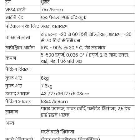
रंग
धूसर
VESA बढ़ते
75x75mm
आईपी ​​ग्रेड
फ्रंट पैनल IP65 वॉटरप्रूफ
परिचालन के लिए अच्छा वातावरण
संचालन: -20 से 60 डिग्री सेल्सियस, भंडारण: -30
तापमान सीमा
से 70 डिग्री सेल्सियस
सापेक्षिक आर्द्रता
10% ~ 90% @ 30 ° C, गैर संघनक
5-500 हर्ट्ज, 0.026 G² / हर्ट्ज, 2.16 ग्राम, एक्स,
कंपन
वाई, जेड, 1 घंटे प्रति अक्ष
पैकिंग विवरण
कुल भार
6kg
कुल भार
7.6kg
उत्पाद आयाम
43.727x36.127x6.03cm
पैकिंग आकार
53x47x18cm
पावर एडाप्टर, पावर कॉर्ड, एम्बेडेड शिकंजा, 2.5 इंच
सामान
हार्ड ड्राइव धारक
अन्य
बढ़ते बढ़ते शिकंजा
बढ़ते (विकल्प)
दीवार बढ़ते कोष्ठक (वैकल्पिक)