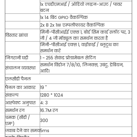
1x एचडीएमआई / ऑडियो लाइन-आउट / पावर
बटन
1x 14 बिट GPIO वैकल्पिक
2x 8 2x 1W एम्पलीफायर वैकल्पिक
मिनी-पीसीआईई एक्स 1, बोर्ड सिम कार्ड स्लॉट पर, 3
विस्तार खांचा
जी / 4 जी मॉड्यूल का समर्थन करता है
मिनी-पीसीआई एक्स 1, वाईफ़ाई / ब्लूटूथ का
समर्थन करें
निगरानी घड़ी
1 ~ 255 सेकंड प्रोग्रामेबल सेटिंग
समर्थन विंडोज 7/8/10, लिनक्स, उबंटू, डेबियन,
संचालन व्यवस्था
आदि।
एलसीडी पैनल
पैनल का आकार
19 "
संकल्प
1280 * 1024
आस्पेक्ट अनुपात
4: 3
समर्थन रंग
16.7M रंग
चमक (सीडी /
300
एम²)
जवाब देने का समय
5ms