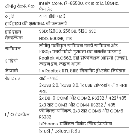
Intel® Core, I7-8550U, क्वाड कोर, 1.8GHz,
सीपीयू वैकल्पिक
फैनलेस
स्मृति
4 जी डीडीआर 3
हार्ड ड्राइव की क्षमता
64 जी एसएसडी
SSD: 128GB, 256GB, 512G SSD
हार्ड ड्राइव
वैकल्पिक
HDD: 500GB, 1TB
सीपीयू एकीकृत ग्राफिक्स एचडी ग्राफिक्स और
ग्राफिक्स
1080p एचडी फोटो गुणवत्ता का समर्थन करता है
Realtek ALC662, हाई डेफिनिशन ऑडियो (एचडी),
ऑडियो
लाइन इन, लाइन आउट
नेटवर्क
1 × Realtek RTL 8111E गिगाबिट ईथरनेट नियंत्रक
बेतार तंत्र
वाई - फाई
3xUSB 2.0, 1xUSB 3.0, 1x USB सॉफ्टडॉग में बनाया
गया,
2x DB-9 COM1 और COM2, RS232 / 422/485
2x3 तार COM3 और COM4 RS232 / 485
फीनिक्स टर्मिनल, 2x3 तार COM5 और COM6
I / O इंटरफ़ेस
RS232
1xPhoenix टर्मिनल रिमोट स्विच इंटरफ़ेस
1x एटी / एटीएक्स स्विच