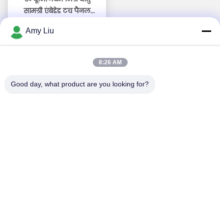
सामग्री एंबेडेड टच पैनल
सर्वोत्तम मूल्य प्राप्त
पीसी1 वर्ष की वारंटी
Amy Liu
करें
8:26 AM
Good day, what product are you looking for?
सोशल मीडिया
त्वरित संपर्क