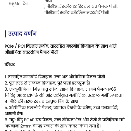
पीसी
प्रमुखता देना:
, 
पीसीआई स्लॉट इंडस्ट्रियल टच पैनल पीसी
, 
पीसीआई स्लॉट कॉर्डलेस मदरबोर्ड पीसी
उत्पाद वर्णन
PCIe / PCI विस्तार स्लॉट, ताररहित मदरबोर्ड डिजाइन के साथ भारी
औद्योगिक टचस्क्रीन पैनल पीसी
फ़ीचर
1. ताररहित मदरबोर्ड डिजाइन, उच्च अंत औद्योगिक पैनल पीसी
2. पूरी तरह से संलग्न डिजाइन, पूरे पीसी डस्टप्रूफ है।
3. एल्यूमीनियम मिश्र धातु खोल, सहज डिजाइन, सामने पैनल IP65
निविड़ अंधकार।पीछे की ओर एकीकृत गर्मी सिंक, उत्कृष्ट गर्मी लंपटता।
4. पीछे की तरफ रबर वाटरप्रूफ रिंग के साथ।
5. औद्योगिक एलसीडी पैनल, व्यापक देखने के कोण, उच्च एनआईटी,
असली रंग।
6. बहु-बिंदु PCAP टच पैनल, उच्च संवेदनशील और तेजी से प्रतिक्रिया को
अपनाना।2mm टेम्पर्ड ग्लास के साथ कवर किया गया है।