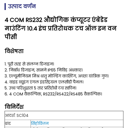
उत्पाद वर्णन
4 COM RS232 औद्योगिक कंप्यूटर एंबेडेड
माउंटिंग 10.4 इंच प्रतिरोधक टच ऑल इन वन
पीसी
विशेषता
1. पूरी तरह से संलग्न डिजाइन।
2. निर्बाध डिजाइन, सामने IP65 निविड़ अंधकार।
3. एल्यूमीनियम मिश्र धातु मोल्डिंग कास्टिंग, अच्छा यांत्रिक गुण।
4. वाइड व्यूइंग एंगल इंडस्ट्रियल एलसीडी पैनल।
5. उच्च परिशुद्धता 5 तार प्रतिरोधी टच स्क्रीन।
6. 4 COM वैकल्पिक, RS232/RS422/RS485 वैकल्पिक।
विनिर्देश
आदर्श: SC104
ब्रांड
सिहोविज़न