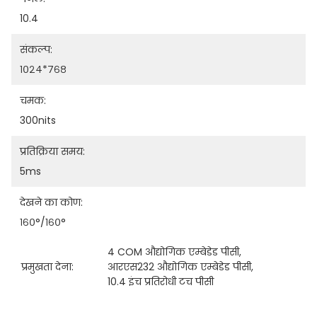
10.4
संकल्प:
१०२४*७६८
चमक:
300nits
प्रतिक्रिया समय:
5ms
देखने का कोण:
१६०°/१६०°
4 COM औद्योगिक एम्बेडेड पीसी
, 
प्रमुखता देना:
आरएस232 औद्योगिक एम्बेडेड पीसी
, 
10.4 इंच प्रतिरोधी टच पीसी