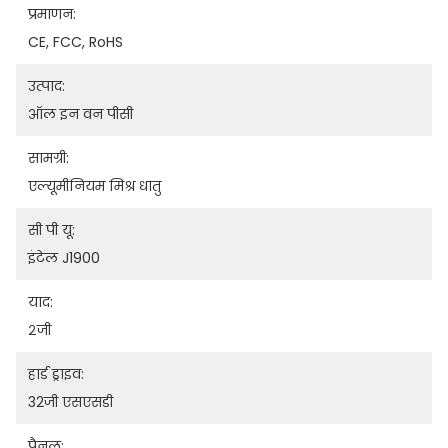
प्रमाणन:
CE, FCC, RoHS
उत्पाद:
ऑल इन वन पीसी
सामग्री:
एल्यूमीनियम मिश्र धातु
सी पी यू:
इंटेल J1900
याद:
२जी
हार्ड ड्राइव:
32जी एसएसडी
पैनल: