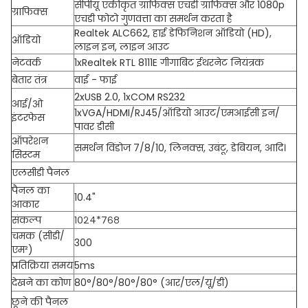
सीपीयू एकीकृत ग्राफिक्स एचडी ग्राफिक्स और 1080p
ग्राफिक्स
एचडी फोटो गुणवत्ता का समर्थन करता है
Realtek ALC662, हाई डेफिनिशन ऑडियो (HD),
ऑडियो
लाइन इन, लाइन आउट
नेटवर्क
1xRealtek RTL 8111E गीगाबिट ईथरनेट नियंत्रक
बेतार तंत्र
वाई - फाई
2xUSB 2.0, 1xCOM RS232
आई/ओ
1xVGA/HDMI/RJ45/ऑडियो आउट/एमआईसी इन/
इंटरफेस
पावर डीसी
ऑपरेशन
समर्थन विंडोज 7/8/10, लिनक्स, उबंटू, डेबियन, आदि।
सिस्टम
एलसीडी पैनल
पैनल का
10.4"
आकार
संकल्प
१०२४*७६८
चमक (सीडी/
300
एम²)
प्रतिक्रिया समय
5ms
देखने का कोण
80°/80°/80°/80° (आर/एल/यू/डी)
छूने की पैनल