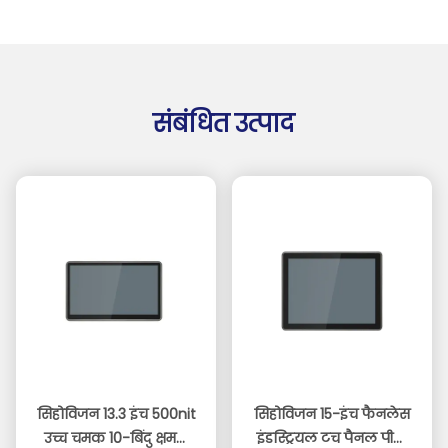
संबंधित उत्पाद
सिहोविजन 13.3 इंच 500nit
सिहोविजन 15-इंच फैनलेस
उच्च चमक 10-बिंदु क्षमता
इंडस्ट्रियल टच पैनल पीसी