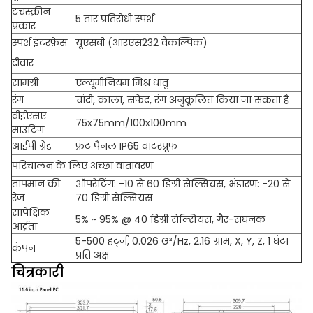
टचस्क्रीन
5 तार प्रतिरोधी स्पर्श
प्रकार
स्पर्श इंटरफ़ेस
यूएसबी (आरएस232 वैकल्पिक)
दीवार
सामग्री
एल्यूमीनियम मिश्र धातु
रंग
चांदी, काला, सफेद, रंग अनुकूलित किया जा सकता है
वीईएसए
75x75mm/100x100mm
माउंटिंग
आईपी ​​ग्रेड
फ्रंट पैनल IP65 वाटरप्रूफ
परिचालन के लिए अच्छा वातावरण
तापमान की
ऑपरेटिंग: -10 से 60 डिग्री सेल्सियस, भंडारण: -20 से
रेंज
70 डिग्री सेल्सियस
सापेक्षिक
5% ~ 95% @ 40 डिग्री सेल्सियस, गैर-संघनक
आर्द्रता
5-500 हर्ट्ज, 0.026 G²/Hz, 2.16 ग्राम, X, Y, Z, 1 घंटा
कंपन
प्रति अक्ष
चित्रकारी