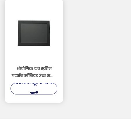
औद्योगिक टच स्क्रीन
प्रदर्शन मॉनिटर उच्च शक्ति
सर्वोत्तम मूल्य प्राप्त
ठंडा रोल्ड स्टील सामग्री
करें