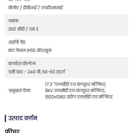
वीजीए / डीवीआई / एचडीएमआई
चमक:
300 सीडी / एम 2
आईपी ​​ग्रेड:
फ्रंट पैनल IP65 वॉटरप्रूफ
कार्यरत वोल्टेज:
एसी 100 - 240 वी, 50-60 हर्ट्ज
17.3 "एलसीडी टच कंप्यूटर मॉनिटर
, 
प्रमुखता देना:
8KV एलसीडी टच कंप्यूटर मॉनिटर
, 
1920x1080 उद्योग एलसीडी टच मॉनिटर
उत्पाद वर्णन
फ़ीचर