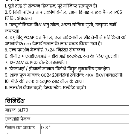
1. पूरी तरह से संलग्न डिजाइन, पूरे मॉनिटर डस्टप्रूफ है।
2. 5 मिमी परिपत्र चाप संकीर्ण बेज़ेल, सहज डिजाइन, फ्रंट पैनल IP65
निविड़ अंधकार।
3. एल्यूमीनियम मिश्र धातु खोल, अच्छा यांत्रिक गुणों, उत्कृष्ट गर्मी
लंपटता।
4. बहु बिंदु PCAP टच पैनल, उच्च संवेदनशील और तेजी से प्रतिक्रिया को
अपनाने।2mm टेम्पर्ड ग्लास के साथ कवर किया गया है।
5. उच्च प्रदर्शन मेनबोर्ड, 7x24 निरंतर संचालन।
6. वीजीए + एचडीएमआई + डीवीआई इंटरफेस, टच के लिए यूएसबी।
7. 12-24V व्यापक वोल्टेज समर्थन।
8. ईएमआई / ईएमसी मानक विरोधी विद्युत चुम्बकीय हस्तक्षेप।
9. शॉक प्रूफ मानक: GB2423।विरोधी स्थैतिक: 4KV-8KV।आवेशरोधी।
10. पीछे की तरफ वाटरप्रूफ रबर सील के साथ।
11. समर्थन दीवार बढ़ते, डेस्क स्टैंड, एम्बेडेड बढ़ते।
विनिर्देश
मॉडल: SL173
एलसीडी पैनल
पैनल का आकार
17.3 "