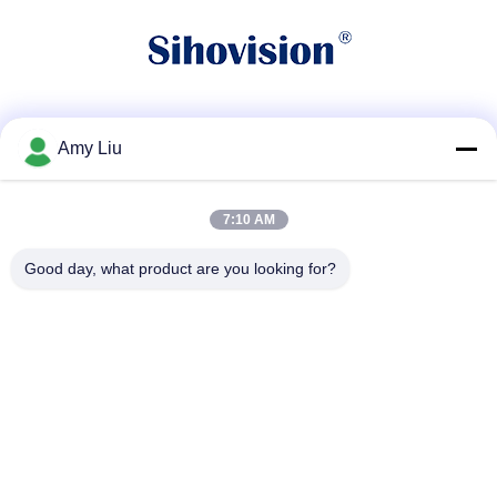
सोशल मीडिया
Amy Liu
7:10 AM
त्वरित संपर्क
Good day, what product are you looking for?
टेलीफोन
86-0755-23747569
ईमेल
info@sihovision.com
पता :
पता: कमरा 607, 6 / एफ, बिल्डिंग एम, फीज इंडस्ट्री पार्क, 1223
गुआंगुआंग रोड, लोंगहुआ जिला, शेन्ज़ेन, चीन