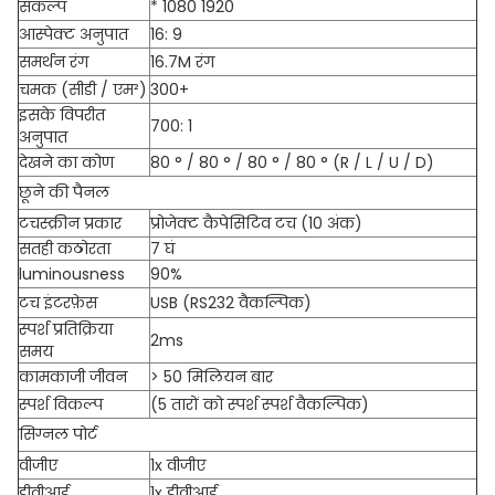
संकल्प
* 1080 1920
आस्पेक्ट अनुपात
16: 9
समर्थन रंग
16.7M रंग
चमक (सीडी / एम²)
300+
इसके विपरीत
700: 1
अनुपात
देखने का कोण
80 ° / 80 ° / 80 ° / 80 ° (R / L / U / D)
छूने की पैनल
टचस्क्रीन प्रकार
प्रोजेक्ट कैपेसिटिव टच (10 अंक)
सतही कठोरता
7 घं
luminousness
90%
टच इंटरफ़ेस
USB (RS232 वैकल्पिक)
स्पर्श प्रतिक्रिया
2ms
समय
कामकाजी जीवन
> 50 मिलियन बार
स्पर्श विकल्प
(5 तारों को स्पर्श स्पर्श वैकल्पिक)
सिग्नल पोर्ट
वीजीए
1x वीजीए
डीवीआई
1x डीवीआई