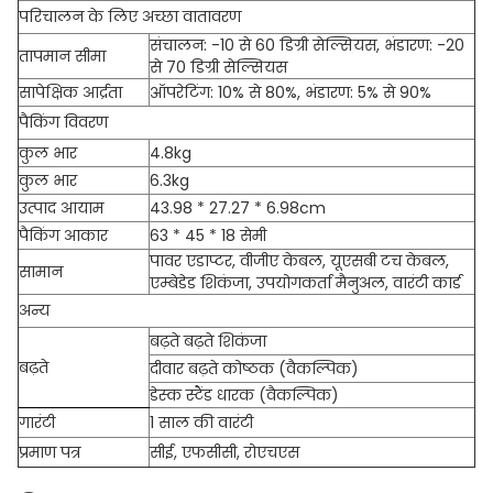
परिचालन के लिए अच्छा वातावरण
संचालन: -10 से 60 डिग्री सेल्सियस, भंडारण: -20
तापमान सीमा
से 70 डिग्री सेल्सियस
सापेक्षिक आर्द्रता
ऑपरेटिंग: 10% से 80%, भंडारण: 5% से 90%
पैकिंग विवरण
कुल भार
4.8kg
कुल भार
6.3kg
उत्पाद आयाम
43.98 * 27.27 * 6.98cm
पैकिंग आकार
63 * 45 * 18 सेमी
पावर एडाप्टर, वीजीए केबल, यूएसबी टच केबल,
सामान
एम्बेडेड शिकंजा, उपयोगकर्ता मैनुअल, वारंटी कार्ड
अन्य
बढ़ते बढ़ते शिकंजा
बढ़ते
दीवार बढ़ते कोष्ठक (वैकल्पिक)
डेस्क स्टैंड धारक (वैकल्पिक)
गारंटी
1 साल की वारंटी
प्रमाण पत्र
सीई, एफसीसी, रोएचएस