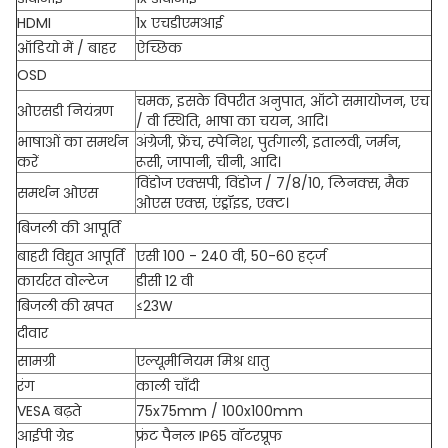
HDMI
1x एचडीएमआई
ऑडियो में / बाहर
ऐच्छिक
OSD
चमक, इसके विपरीत अनुपात, ऑटो समायोजन, एच
ओएसडी नियंत्रण
/ वी स्थिति, भाषा का चयन, आदि।
भाषाओं का समर्थन
अंग्रेजी, फ्रेंच, स्पेनिश, पुर्तगाली, इतालवी, जर्मन,
करें
रूसी, जापानी, चीनी, आदि।
विंडोज एक्सपी, विंडोज / 7/8/10, लिनक्स, मैक
समर्थन ओएस
ओएस एक्स, एंड्रॉइड, एक्ट।
बिजली की आपूर्ति
बाहरी विद्युत आपूर्ति
एसी 100 - 240 वी, 50-60 हर्ट्ज
कार्यरत वोल्टेज
डीसी 12 वी
बिजली की खपत
≤
23W
दीवार
सामग्री
एल्यूमीनियम मिश्र धातु
रंग
काली चाँदी
VESA बढ़ते
75x75mm / 100x100mm
आईपी ​​ग्रेड
फ्रंट पैनल IP65 वॉटरप्रूफ