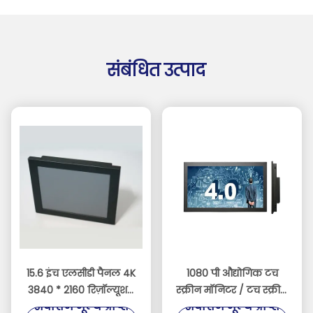
संबंधित उत्पाद
15.6 इंच एलसीडी पैनल 4K
1080 पी औद्योगिक टच
3840 * 2160 रिज़ॉल्यूशन
स्क्रीन मॉनिटर / टच स्क्रीन
सर्वोत्तम मूल्य प्राप्त
सर्वोत्तम मूल्य प्राप्त
डिस्प्ले 1000 निट्स
प्रदर्शन मॉनिटर समर्थन