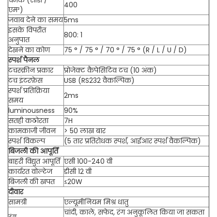
चमक (सीडी /
400
एम²)
जवाब देने का समय
5ms
इसके विपरीत
800: 1
अनुपात
देखने का कोण
75 ° / 75 ° / 70 ° / 75 ° (R / L / U / D)
स्पर्श पैनल
टचस्क्रीन प्रकार
प्रोजेक्ट कैपेसिटिव टच (10 अंक)
टच इंटरफ़ेस
USB (RS232 वैकल्पिक)
स्पर्श प्रतिक्रिया
2ms
समय
luminousness
90%
सतही कठोरता
7H
कामकाजी जीवन
> 50 लाख बार
स्पर्श विकल्प
(5 तार प्रतिरोधक स्पर्श, आईआर स्पर्श वैकल्पिक)
बिजली की आपूर्ति
बाहरी विद्युत आपूर्ति
एसी 100-240 वी
कार्यरत वोल्टेज
डीसी 12 वी
बिजली की खपत
≤20W
दीवार
सामग्री
एल्यूमीनियम मिश्र धातु
चांदी, काले, सफेद, रंग अनुकूलित किया जा सकता