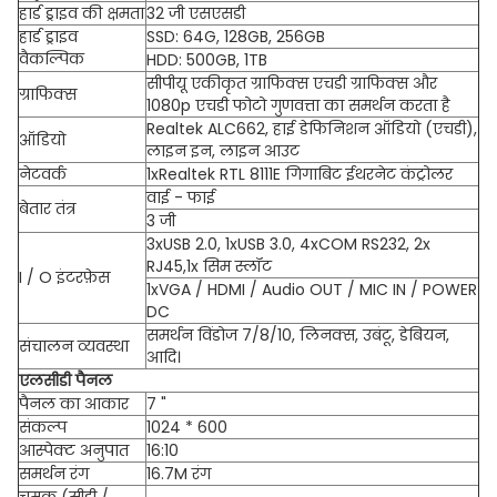
हार्ड ड्राइव की क्षमता
32 जी एसएसडी
हार्ड ड्राइव
SSD: 64G, 128GB, 256GB
वैकल्पिक
HDD: 500GB, 1TB
सीपीयू एकीकृत ग्राफिक्स एचडी ग्राफिक्स और
ग्राफिक्स
1080p एचडी फोटो गुणवत्ता का समर्थन करता है
Realtek ALC662, हाई डेफिनिशन ऑडियो (एचडी),
ऑडियो
लाइन इन, लाइन आउट
नेटवर्क
1xRealtek RTL 8111E गिगाबिट ईथरनेट कंट्रोलर
वाई - फाई
बेतार तंत्र
3 जी
3xUSB 2.0, 1xUSB 3.0, 4xCOM RS232, 2x
RJ45,1x सिम स्लॉट
I / O इंटरफ़ेस
1xVGA / HDMI / Audio OUT / MIC IN / POWER
DC
समर्थन विंडोज 7/8/10, लिनक्स, उबंटू, डेबियन,
संचालन व्यवस्था
आदि।
एलसीडी पैनल
पैनल का आकार
7 "
संकल्प
1024 * 600
आस्पेक्ट अनुपात
16:10
समर्थन रंग
16.7M रंग