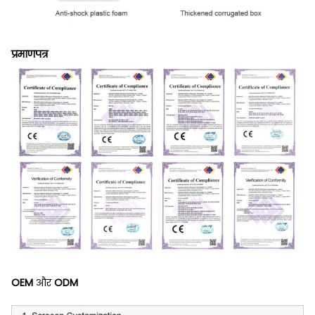
प्रमाणपत्र
OEM
और
ODM