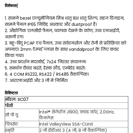
विशेषताएं
1. सामने bezel एल्यूमीनियम मिश्र धातु ब्रश धातु शिल्प, सहज डिजाइन,
सामने पैनल IP65 निविड़ अंधकार और dustproof है।
2. औद्योगिक एलसीडी पैनल, व्यापक देखने के कोण, उच्च एनआईटी,
असली रंग।
3. बहु-बिंदु PCAP टच पैनल, उच्च संवेदनशील और तेजी से प्रतिक्रिया को
अपनाएं। 2mm टेम्पर्ड ग्लास के साथ vandalproof के लिए कवर
किया गया।
4. उच्च प्रदर्शन मदरबोर्ड, 7x24 निरंतर संचालन।
5. समर्थन दीवार बढ़ते, डेस्क स्टैंड, एम्बेडेड बढ़ते।
6. 4 COM RS232, RS422 / RS485 वैकल्पिक।
7. आरएफआईडी और 3 जी में निर्मित।
विशिष्टता
मॉडल: SC07
पीसी
Intel® सेलेरॉन J1900, क्वाड कोर, 2.0GHz,
सी पी यू
फैनलेस
चिपसेट
Intel ValleyView SSA-CUnit
स्मृति
2 जी डीडीआर 3 (4 जी, 8 जी वैकल्पिक)