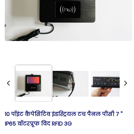
10 पॉइंट कैपेसिटिव इंडस्ट्रियल टच पैनल पीसी 7 ''
IP65 वॉटरप्रूफ विद RFID 3G