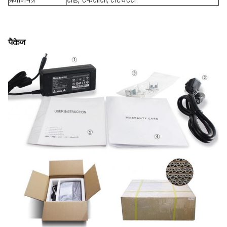
प्रमाणपत्र
सीई, एफसीसी, रोएचएस
पैकेज