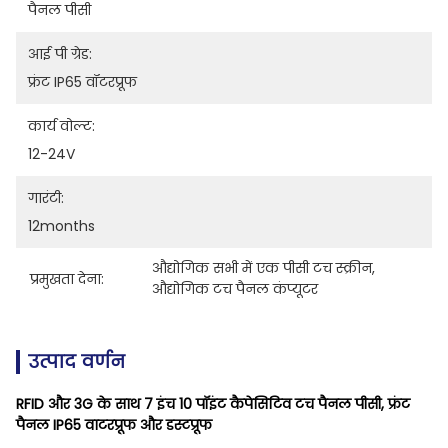
पैनल पीसी
आई पी ग्रेड:
फ्रंट IP65 वॉटरप्रूफ
कार्य वोल्ट:
12-24V
गारंटी:
12months
औद्योगिक सभी में एक पीसी टच स्क्रीन
, 
प्रमुखता देना:
औद्योगिक टच पैनल कंप्यूटर
उत्पाद वर्णन
RFID और 3G के साथ 7 इंच 10 पॉइंट कैपेसिटिव टच पैनल पीसी, फ्रंट
पैनल IP65 वाटरप्रूफ और डस्टप्रूफ