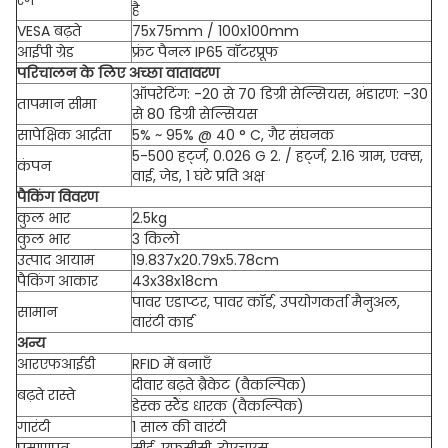
रंग
है
VESA बढ़ते
75x75mm / 100x100mm
आईपी ​​ग्रेड
फ्रंट पैनल IP65 वॉटरप्रूफ
परिचालन के लिए अच्छा वातावरण
ऑपरेटिंग: -20 से 70 डिग्री सेल्सियस, भंडारण: -30
तापमान सीमा
से 80 डिग्री सेल्सियस
सापेक्षिक आर्द्रता
5% ~ 95% @ 40 ° C, गैर संघनक
5-500 हर्ट्ज, 0.026 G 2. / हर्ट्ज, 2.16 ग्राम, एक्स,
कंपन
वाई, जेड, 1 घंटे प्रति अक्ष
पैकिंग विवरण
कुल भार
2.5kg
कुल भार
3 किलो
उत्पाद आयाम
19.837x20.79x5.78cm
पैकिंग आकार
43x38x18cm
पावर एडाप्टर, पावर कॉर्ड, उपयोगकर्ता मैनुअल,
सामान
वारंटी कार्ड
अन्य
आरएफआईडी
RFID में बनाएँ
दीवार बढ़ते ब्रैकेट (वैकल्पिक)
बढ़ते रास्ते
डेस्क स्टैंड धारक (वैकल्पिक)
गारंटी
1 साल की वारंटी