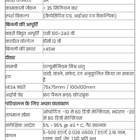
सतही कठोरता
3H
कामकाजी जीवन
> 35 मिलियन बार
स्पर्श विकल्प
(कैपेसिटिव टच, आईआर टच वैकल्पिक)
बिजली की आपूर्ति
बाहरी विद्युत आपूर्ति
एसी 100-240 वी
कार्यरत वोल्टेज
डीसी 12 वी
बिजली की खपत
≤45W
दीवार
सामग्री
एल्यूमीनियम मिश्र धातु
चांदी, काले, सफेद, रंग अनुकूलित किया जा सकता
रंग
है
VESA बढ़ते
75x75mm / 100x100mm
आईपी ​​ग्रेड
फ्रंट पैनल IP65 वॉटरप्रूफ
परिचालन के लिए अच्छा वातावरण
ऑपरेटिंग: -10 से 60 डिग्री सेल्सियस, भंडारण: -20
तापमान सीमा
से 80 डिग्री सेल्सियस
सापेक्षिक आर्द्रता
5% ~ 95% @ 40 ° C, गैर संघनक
5-500 हर्ट्ज, 0.026 G500 / हर्ट्ज, 2.16 ग्राम,
कंपन
एक्स, वाई, जेड, 1 घंटे प्रति अक्ष