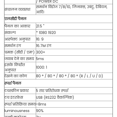
/ POWER DC
समर्थन विंडोज 7/8/10, लिनक्स, उबंटू, डेबियन,
संचालन व्यवस्था
आदि।
एलसीडी पैनल
पैनल का आकार
21.5 "
संकल्प
* 1080 1920
आस्पेक्ट अनुपात
16: 9
समर्थन रंग
16.7M रंग
चमक (सीडी / एम²)
300+
जवाब देने का समय
5ms
इसके विपरीत
1000: 1
अनुपात
देखने का कोण
80 ° / 80 ° / 80 ° / 80 ° (R / L / U / D)
स्पर्श पैनल
टचस्क्रीन प्रकार
5 तार प्रतिरोधक स्पर्श
टच इंटरफ़ेस
USB (RS232 वैकल्पिक)
स्पर्श प्रतिक्रिया समय
<8ms
luminousness
90%