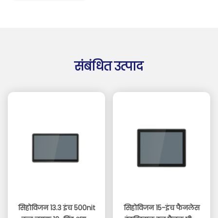
संबंधित उत्पाद
सिहोविजन 13.3 इंच 500nit
सिहोविजन 15-इंच फैनलेस