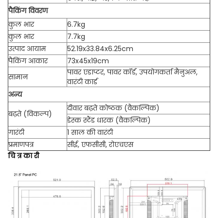
पैकिंग विवरण
कुल भार
6.7kg
कुल भार
7.7kg
उत्पाद आयाम
52.19x33.84x6.25cm
पैकिंग आकार
73x45x19cm
पावर एडाप्टर, पावर कॉर्ड, उपयोगकर्ता मैनुअल,
सामान
वारंटी कार्ड
अन्य
दीवार बढ़ते कोष्ठक (वैकल्पिक)
बढ़ते (विकल्प)
डेस्क स्टैंड धारक (वैकल्पिक)
गारंटी
1 साल की वारंटी
प्रमाणपत्र
सीई, एफसीसी, रोएचएस
चि त्र का री