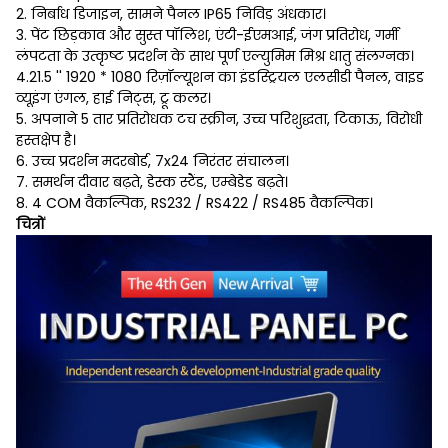
2. निर्बाध डिजाइन, सामने पैनल IP65 निविड़ अंधकार।
3. पेंट छिड़काव और सुस्त पॉलिश, एंटी-ईएमआई, जंग प्रतिरोध, गर्मी
लंपटता के उत्कृष्ट प्रदर्शन के साथ पूर्ण एल्युमिम मिश्र धातु संलग्नक।
4.21.5 '' 1920 * 1080 रिज़ॉल्यूशन का इंडस्ट्रियल एलसीडी पैनल, वाइड
व्यूइंग एंगल, हाई निट्स, ट्रू कलर।
5. अपनाने 5 तार प्रतिरोधक टच स्क्रीन, उच्च परिशुद्धता, टिकाऊ, विरोधी
हस्तक्षेप है।
6. उच्च प्रदर्शन मदरबोर्ड, 7x24 निरंतर संचालन।
7. समर्थन दीवार बढ़ते, डेस्क स्टैंड, एम्बेडेड बढ़ते।
8. 4 COM वैकल्पिक, RS232 / RS422 / RS485 वैकल्पिक।
चित्रों