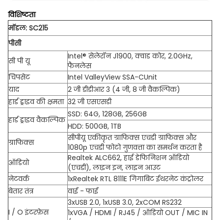
विशिष्टता
मॉडल: SC215
पीसी
Intel® सेलेरॉन J1900, क्वाड कोर, 2.0GHz,
सी पी यू
फैनलेस
चिपसेट
Intel ValleyView SSA-CUnit
याद
2 जी डीडीआर 3 (4 जी, 8 जी वैकल्पिक)
हार्ड ड्राइव की क्षमता
32 जी एसएसडी
SSD: 64G, 128GB, 256GB
हार्ड ड्राइव वैकल्पिक
HDD: 500GB, 1TB
सीपीयू एकीकृत ग्राफिक्स एचडी ग्राफिक्स और
ग्राफिक्स
1080p एचडी फोटो गुणवत्ता का समर्थन करता है
Realtek ALC662, हाई डेफिनिशन ऑडियो
ऑडियो
(एचडी), लाइन इन, लाइन आउट
नेटवर्क
1xRealtek RTL 8111E गिगाबिट ईथरनेट कंट्रोलर
बेतार तंत्र
वाई - फाई
3xUSB 2.0, 1xUSB 3.0, 2xCOM RS232
I / O इंटरफ़ेस
1xVGA / HDMI / RJ45 / ऑडियो OUT / MIC IN