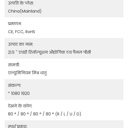
उत्पत्ति के प्लेस:
China(Mainland)
प्रमाणन:
CE, FCC, RoHS
उत्पाद का नाम:
21.5 '' एचडी रिज़ॉल्यूशन औद्योगिक टच पैनल पीसी
सामग्री:
एल्यूमिनियम मिश्र धातु
संकल्प:
* 1080 1920
देखने के कोण:
80 ° / 80 ° / 80 ° / 80 ° (R / L / U / D)
स्पर्श प्रकार: