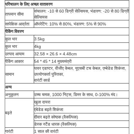
परिचालन के लिए अच्छा वातावरण
संचालन: -10 से 60 डिग्री सेल्सियस, भंडारण: -20 से 80 डिग्री
तापमान सीमा
सेल्सियस
सापेक्षिक आर्द्रता
ऑपरेटिंग: 10% से 80%, भंडारण: 5% से 90%
पैकिंग विवरण
कुल भार
3.5kg
कुल भार
4kg
उत्पाद आयाम
32.58 × 26.6 × 4.48cm
पैकिंग आकार
54 * 45 * 14 मुख्यमंत्री
पावर एडाप्टर, वीजीए केबल, यूएसबी टच केबल, एम्बेडेड शिकंजा,
सामान
उपयोगकर्ता पुस्तिका,
वारंटी कार्ड
अन्य
अनुकूलन
उच्च चमक, 1000 निट्स, डिमर के साथ, 0-100% मंद।
खुला दायरा
एंबेडेड बढ़ते शिकंजा
बढ़ते
दीवार बढ़ते कोष्ठक (वैकल्पिक)
डेस्क स्टैंड धारक (वैकल्पिक)
गारंटी
1 साल की वारंटी