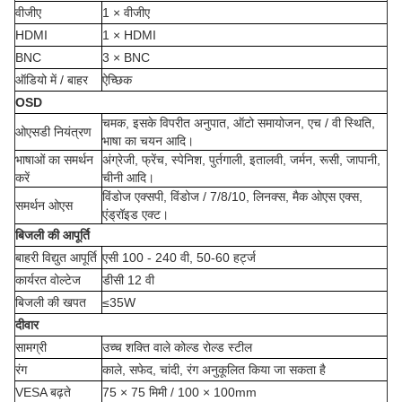
वीजीए
1 × वीजीए
HDMI
1 × HDMI
BNC
3 × BNC
ऑडियो में / बाहर
ऐच्छिक
OSD
चमक, इसके विपरीत अनुपात, ऑटो समायोजन, एच / वी स्थिति,
ओएसडी नियंत्रण
भाषा का चयन आदि।
भाषाओं का समर्थन
अंग्रेजी, फ्रेंच, स्पेनिश, पुर्तगाली, इतालवी, जर्मन, रूसी, जापानी,
करें
चीनी आदि।
विंडोज एक्सपी, विंडोज / 7/8/10, लिनक्स, मैक ओएस एक्स,
समर्थन ओएस
एंड्रॉइड एक्ट।
बिजली की आपूर्ति
बाहरी विद्युत आपूर्ति
एसी 100 - 240 वी, 50-60 हर्ट्ज
कार्यरत वोल्टेज
डीसी 12 वी
बिजली की खपत
≤35W
दीवार
सामग्री
उच्च शक्ति वाले कोल्ड रोल्ड स्टील
रंग
काले, सफेद, चांदी, रंग अनुकूलित किया जा सकता है
VESA बढ़ते
75 × 75 मिमी / 100 × 100mm