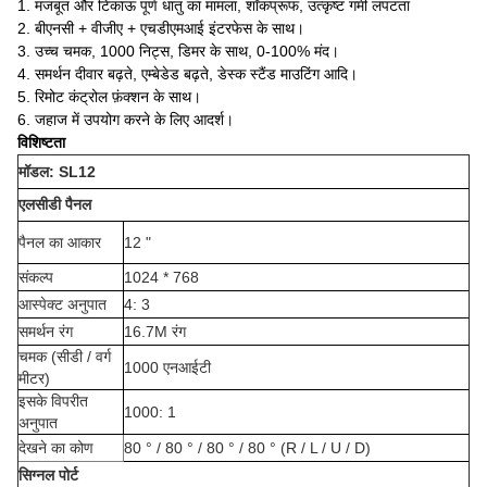
1. मजबूत और टिकाऊ पूर्ण धातु का मामला, शॉकप्रूफ, उत्कृष्ट गर्मी लंपटता
2. बीएनसी + वीजीए + एचडीएमआई इंटरफेस के साथ।
3. उच्च चमक, 1000 निट्स, डिमर के साथ, 0-100% मंद।
4. समर्थन दीवार बढ़ते, एम्बेडेड बढ़ते, डेस्क स्टैंड माउटिंग आदि।
5. रिमोट कंट्रोल फ़ंक्शन के साथ।
6. जहाज में उपयोग करने के लिए आदर्श।
विशिष्टता
मॉडल: SL12
एलसीडी पैनल
पैनल का आकार
12 "
संकल्प
1024 * 768
आस्पेक्ट अनुपात
4: 3
समर्थन रंग
16.7M रंग
चमक (सीडी / वर्ग
1000 एनआईटी
मीटर)
इसके विपरीत
1000: 1
अनुपात
देखने का कोण
80 ° / 80 ° / 80 ° / 80 ° (R / L / U / D)
सिग्नल पोर्ट