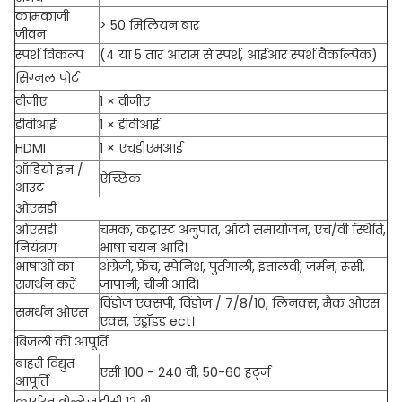
कामकाजी
> 50 मिलियन बार
जीवन
स्पर्श विकल्प
(4 या 5 तार आराम से स्पर्श, आईआर स्पर्श वैकल्पिक)
सिग्नल पोर्ट
वीजीए
1 × वीजीए
डीवीआई
1 × डीवीआई
HDMI
1 × एचडीएमआई
ऑडियो इन /
ऐच्छिक
आउट
ओएसडी
ओएसडी
चमक, कंट्रास्ट अनुपात, ऑटो समायोजन, एच/वी स्थिति,
नियंत्रण
भाषा चयन आदि।
भाषाओं का
अंग्रेजी, फ्रेंच, स्पेनिश, पुर्तगाली, इतालवी, जर्मन, रूसी,
समर्थन करें
जापानी, चीनी आदि।
विंडोज एक्सपी, विंडोज / 7/8/10, लिनक्स, मैक ओएस
समर्थन ओएस
एक्स, एंड्रॉइड ect।
बिजली की आपूर्ति
बाहरी विद्युत
एसी 100 - 240 वी, 50-60 हर्ट्ज
आपूर्ति