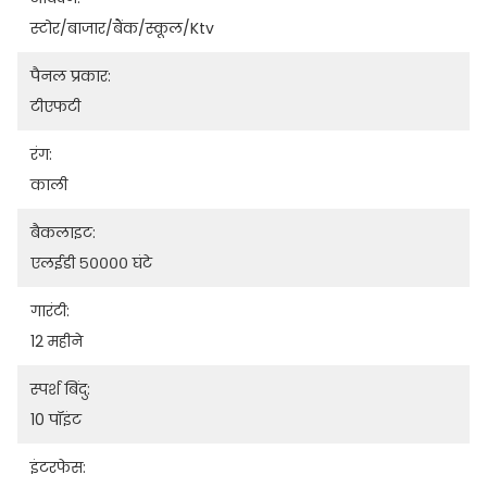
स्टोर/बाजार/बैंक/स्कूल/ktv
पैनल प्रकार:
टीएफटी
रंग:
काली
बैकलाइट:
एलईडी ५०००० घंटे
गारंटी:
12 महीने
स्पर्श बिंदु:
10 पॉइंट
इंटरफेस: