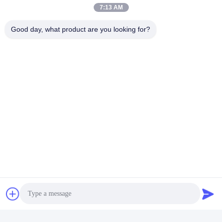
7:13 AM
Good day, what product are you looking for?
सोशल मीडिया
त्वरित संपर्क
टेलीफोन
86-0755-23747569
ईमेल
info@sihovision.com