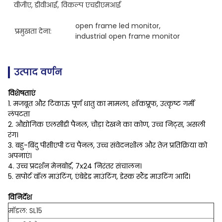
वीजीए, डीवीआई, विकल्प एचडीएमआई
open frame led monitor
, 
प्रमुखता देना:
industrial open frame monitor
उत्पाद वर्णन
विशेषताएं
1. मजबूत और टिकाऊ पूर्ण धातु का मामला, शॉकप्रूफ, उत्कृष्ट गर्मी
लंपटता
2. औद्योगिक एलसीडी पैनल, चौड़ा देखने का कोण, उच्च निट्स, असली
रंग।
3. बहु-बिंदु पीसीएपी टच पैनल, उच्च संवेदनशील और तेज़ प्रतिक्रिया को
अपनाएं।
4. उच्च प्रदर्शन मेनबोर्ड, 7x24 निरंतर संचालन।
5. सपोर्ट वॉल माउंटिंग, एंबेडेड माउंटिंग, डेस्क स्टैंड माउटिंग आदि।
विनिर्देश
मॉडल: SL15