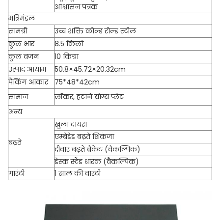
आश्वासन पत्रक
मंत्रिमंडल
सामग्री
उच्च शक्ति कोल्ड रोल्ड स्टील
कुल भार
8.5 किलो
कुल वजन
10 किग्रा
उत्पाद आयाम
50.8×45.72×20.32cm
पैकिंग आकार
75*48*42cm
सामान
लॉकर, हटाने योग्य प्लेट
अन्य
खुला दायरा
एम्बेडेड बढ़ते शिकंजा
बढ़ते
दीवार बढ़ते ब्रैकेट (वैकल्पिक)
डेस्क स्टैंड धारक (वैकल्पिक)
गारंटी
1 साल की वारंटी