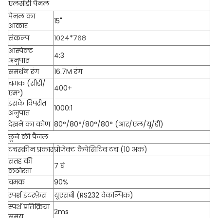
एलसीडी पैनल
पैनल का
15"
आकार
संकल्प
१०२४*७६८
आस्पेक्ट
4:3
अनुपात
समर्थन रंग
16.7M रंग
चमक (सीडी/
400+
एम²)
इसके विपरीत
1000:1
अनुपात
देखने का कोण
80°/80°/80°/80° (आर/एल/यू/डी)
छूने की पैनल
टचस्क्रीन प्रकार
प्रोजेक्ट कैपेसिटिव टच (10 अंक)
सतह की
7 घं
कठोरता
चमक
90%
स्पर्श इंटरफ़ेस
यूएसबी (RS232 वैकल्पिक)
स्पर्श प्रतिक्रिया
2ms
समय