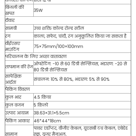
कार्यरत वोल्टेज
डीसी 12 वी
बिजली की
35W
खपत
दीवार
सामग्री
उच्च शक्ति कोल्ड रोल्ड स्टील
रंग
काला, सफेद, चांदी, रंग अनुकूलित किया जा सकता है
वीईएसए
75×75mm/100×100mm
माउंटिंग
परिचालन के लिए अच्छा वातावरण
ऑपरेटिंग: -10 से 60 डिग्री सेल्सियस, भंडारण: -20 से
तापमान की रेंज
80 डिग्री सेल्सियस
सापेक्षिक
संचालन: 10% से 80%, भंडारण: 5% से 90%
आर्द्रता
पैकिंग विवरण
कुल भार
4.5 किग्रा
कुल वजन
5 किलो
उत्पाद आयाम
38.63×31.1×5.5cm
पैकिंग आकार
46*44*18cm
पावर एडॉप्टर, वीजीए केबल, यूएसबी टच केबल, एंबेडेड
सामान
स्क्रू, यूजर मैनुअल,