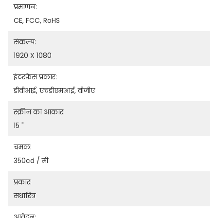
प्रमाणन:
CE, FCC, RoHS
संकल्प:
1920 X 1080
इंटरफ़ेस प्रकार:
डीवीआई, एचडीएमआई, वीजीए
स्क्रीन का आकार:
15 "
चमक:
350cd / मी
प्रकार:
संधारित्र
आवेदन: