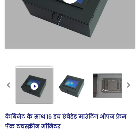
कैबिनेट के साथ 15 इंच एंबेडेड माउंटिंग ओपन फ्रेम
पॅक टचस्क्रीन मॉनिटर